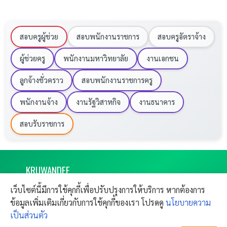
สอบครูผู้ช่วย
สอบพนักงานราชการ
สอบครูอัตราจ้าง
ผู้ช่วยครู
พนักงานมหาวิทยาลัย
งานเอกชน
ลูกจ้างชั่วคราว
สอบพนักงานราชการครู
พนักงานจ้าง
งานรัฐวิสาหกิจ
งานธนาคาร
สอบรับราชการ
KRU
WANDEE
งานราชการ 2569 ครูวันดี เปิดสอบครูผู้ช่วย
เว็บไซต์นี้มีการใช้คุกกี้เพื่อปรับปรุงการให้บริการ หากต้องการ
ผลย้ายครู
CONTACT
ข้อมูลเพิ่มเติมเกี่ยวกับการใช้คุกกี้ของเรา โปรดดู
นโยบายความ
Copyright © 2011-
2026
Kruwandee.com
SITEMAP
FAQ
All rights reserved.
เป็นส่วนตัว
ติดต่อฝากข่าวประชาสัมพันธ์