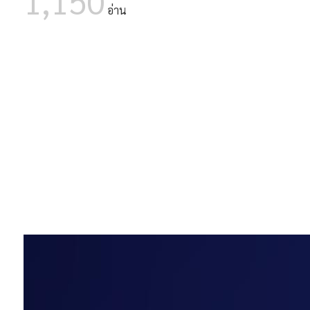
1,150
05 ส.ค. 2569
มาแล้ว! ลิงก์โหลดเกียรติบัตร C
อ่าน