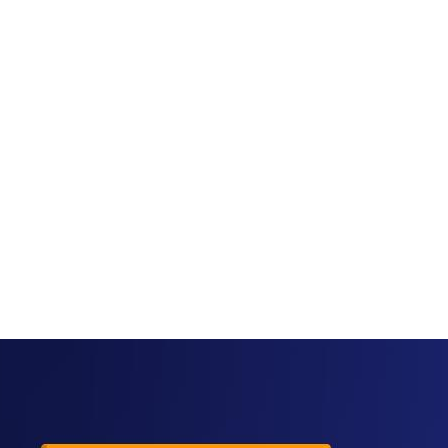
anva Whiteboard สพฐ. เช็กชื่อและดาวน์โหลดได้เลย