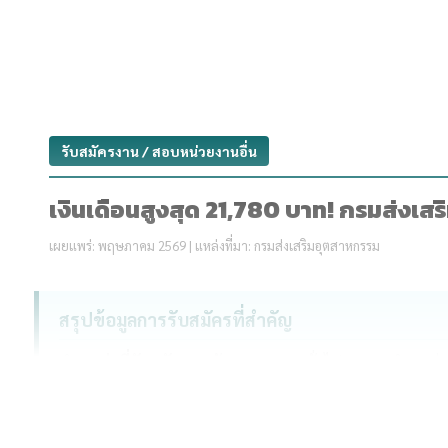
รับสมัครงาน / สอบหน่วยงานอื่น
เงินเดือนสูงสุด 21,780 บาท! กรมส่งเส
เผยแพร่: พฤษภาคม 2569 | แหล่งที่มา: กรมส่งเสริมอุตสาหกรรม
สรุปข้อมูลการรับสมัครที่สำคัญ
ตำแหน่งที่รับสมัคร:
พนักงานราชการทั่วไป รวม 9 ตำแหน่ง 
วุฒิการศึกษาที่รับ:
ปวส. และ ปริญญาตรี
อัตราค่าตอบแทน:
16,700 - 21,780 บาท ต่อเดือน