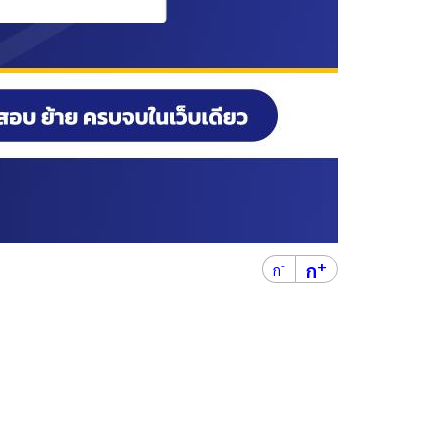
+
ก
-
ก