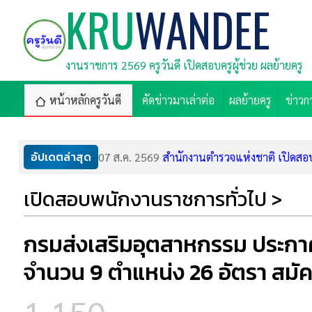
KRU
WANDEE
งานราชการ 2569 ครูวันดี เปิดสอบครูผู้ช่วย ผลย้ายครู
หน้าหลักครูวันดี
คัดข่าวมาเล่าต่อ
ผลย้ายครู
ข่าวก
อัปเดตล่าสุด
07 ส.ค. 2569
สำนักงานตำรวจแห่งชาติ เปิดสอบ
06 ส.ค. 2569
กรมสรรพากร รับสมัครลูกจ้างชั่วค
เปิดสอบพนักงานราชการทั่วไป >
06 ส.ค. 2569
ลูกหนี้ ช.พ.ค. ได้เฮ! ออมสินลดดอ
06 ส.ค. 2569
โอกาสทองมาแล้ว! CP ALL แจกทุ
06 ส.ค. 2569
ศูนย์การศึกษาพิเศษ เขต 12 จ.ชล
กรมส่งเสริมอุตสาหกรรม ประกาศ
05 ส.ค. 2569
สพม.บุรีรัมย์ รับสมัครพนักงานรา
05 ส.ค. 2569
ศูนย์การศึกษาพิเศษประจำจังหวัด
จำนวน 9 ตำแหน่ง 26 อัตรา สมัคร
05 ส.ค. 2569
โรงเรียนศึกษาพิเศษพะเยา รับสมั
05 ส.ค. 2569
ศูนย์การศึกษาพิเศษ ประจำจังหวั