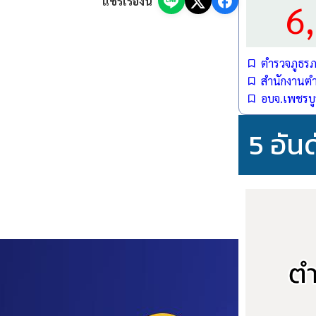
แชร์เรื่องนี้
6
ตำรวจภูธรภา
สำนักงานตำ
อบจ.เพชรบู
5 อัน