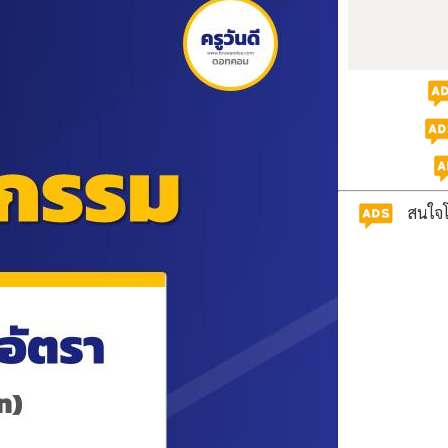
สนใจโ