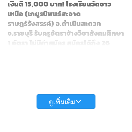
เงินดี 15,000 บาท! โรงเรียนวัดชาว
เหนือ (เกยูรนิพนธ์สะอาด
ราษฎร์รังสรรค์) อ.ดำเนินสะดวก
จ.ราชบุรี รับครูอัตราจ้างวิชาสังคมศึกษา
1 อัตรา ไม่มีค่าสมัคร สมัครได้ถึง 26
พ.ค.69
เผยแพร่: 22 พ.ค. 2569 | แหล่งที่มา: โรงเรียนวัดชาวเหนือ (เกยูรนิพนธ์
สะอาดราษฎร์รังสรรค์) จ.ราชบุรี
สรุปข้อมูลการรับสมัคร
ดูเพิ่มเติม
ตำแหน่ง:
ครูอัตราจ้าง วิชาเอกสังคมศึกษา 1 อัตรา
เงินเดือน:
15,000 บาทต่อเดือน
ค่าสมัคร:
ไม่มีค่าธรรมเนียม