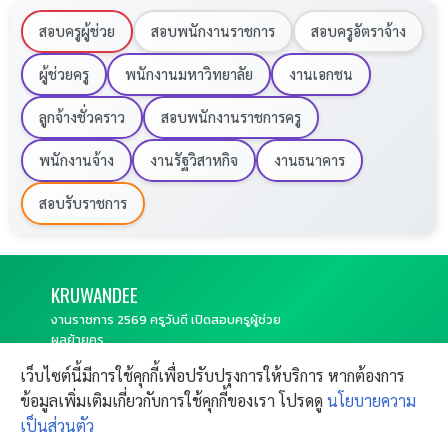
ประกาศผลการคัดเลือก:
29 พฤษภาคม 2569
สอบครูผู้ช่วย
สอบพนักงานราชการ
สอบครูอัตราจ้าง
รายงานตัวและเริ่มปฏิบัติหน้าที่:
1 มิถุนายน 2569
ผู้ช่วยครู
พนักงานมหาวิทยาลัย
งานเอกชน
ลูกจ้างชั่วคราว
สอบพนักงานราชการครู
ดูรายละเอียดและดาวน์โหลดประกาศรับสมัคร
พนักงานจ้าง
งานรัฐวิสาหกิจ
งานธนาคาร
ดูรายละเอียดและดาวน์โหลดประกาศ
สอบรับราชการ
คำค้นหายอดนิยม:
ครูอัตราจ้าง, สังคมศึกษา, โรงเรียนวัดชาวเหนือ,
KRU
WANDEE
ราชบุรี, ดำเนินสะดวก, หางานครู, ใบอนุญาตครู, ครูวันดี
งานราชการ 2569 ครูวันดี เปิดสอบครูผู้ช่วย
ผลย้ายครู
CONTACT
Copyright © 2011-
2026
Kruwandee.com
เว็บไซต์นี้มีการใช้คุกกี้เพื่อปรับปรุงการให้บริการ หากต้องการ
SITEMAP
FAQ
All rights reserved.
ข้อมูลเพิ่มเติมเกี่ยวกับการใช้คุกกี้ของเรา โปรดดู
นโยบายความ
ติดต่อฝากข่าวประชาสัมพันธ์
ข้อตกลงใช้งาน
แจ้งปัญหาการใช้งาน
เป็นส่วนตัว