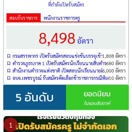
ตำแหน่ง
ครูอัตราจ้าง วิชาเอกสังคมศึกษา
ที่กำลังเปิดรับสมัคร
จำนวน
1 อัตรา
สอบรับราชการ
พนักงานราชการครู
8,498
เงิน
15,000 บาทต่อเดือน
เดือน
อัตรา
ค่าสมัคร
ไม่มีค่าธรรมเนียมการสมัคร
กรมสรรพากร เปิดรับสมัครสอบแข่งขันบรรจุเข้ารับราชการ 1,808
1,808 อัตรา
ตำรวจภูธรภาค 1 เปิดรับสมัครนักเรียนนายสิบตำรวจ (นสต.) ปี
680 อัตรา
รร.วัดชาวเหนือฯ ต.บ้านไร่ อ.ดำเนินสะดวก
สถานที่
สำนักงานตำรวจแห่งชาติ เปิดสอบนักเรียนนายสิบตำรวจ (นสต.)
6,000 อัตรา
จ.ราชบุรี
อบจ.เพชรบูรณ์ รับสมัครคัดเลือกข้าราชการกรณีพิเศษ ตำแหน
10 อัตรา
ยอดนิยม
5 อันดับ
คุณสมบัติเบื้องต้น
ในรอบสัปดาห์
มีสัญชาติไทย อายุไม่ต่ำกว่า 20 ปีบริบูรณ์
วุฒิปริญญาตรี สาขาวิชาเอกสังคมศึกษา
1
มีใบอนุญาตประกอบวิชาชีพครู หรือหนังสือรับรองสิทธิ