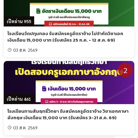
จากคุรุสภา หรือใบอนุญาตการสอนที่ยังไม่หมดอายุ
ไม่เป็นบุคคลล้มละลาย หรือมีโรคต้องห้ามตามกฎหมาย
เปิดอ่าน 955
ไม่เป็นข้าราชการการเมือง หรือเคยต้องโทษจำคุก (เว้น
แต่ความผิดลหุโทษหรือประมาท)
โรงเรียนวัดปทุมทอง รับสมัครครูอัตราจ้าง ไม่จำกัดวิชาเอก
เงินเดือน 15,000 บาท (รับสมัคร 25 ก.ค. - 12 ส.ค. 69)
ไม่เคยถูกลงโทษให้ออก ปลดออก หรือไล่ออกจากส่วน
03 ส.ค. 2569
ราชการ
2
เกณฑ์การตัดสิน
ต้องได้คะแนนรวมไม่น้อยกว่าร้อยละ 60
เปิดอ่าน 461
หากคะแนนเท่ากัน พิจารณาจากคะแนนวิชาเอกเป็น
โรงเรียนทานสัมฤทธิ์วิทยา รับสมัครครูอัตราจ้าง วิชาเอกภาษา
หลัก
อังกฤษ เงินเดือน 15,000 บาท (รับสมัคร 3-21 ส.ค. 69)
หากยังเท่ากัน ผู้ที่มาสมัครก่อนจะอยู่ในลำดับที่ดีกว่า
03 ส.ค. 2569