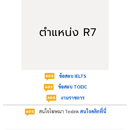
กำหนดการรับสมัครและคัดเลือก
รับสมัคร:
20 - 26 พฤษภาคม 2569 (08.30 - 15.30 น.)
ณ ห้องสำนักงาน รร.วัดชาวเหนือฯ ต.บ้านไร่
อ.ดำเนินสะดวก จ.ราชบุรี (ดาวน์โหลดใบสมัครและยื่น
ด้วยตนเอง ไม่มีค่าธรรมเนียม)
ประกาศรายชื่อผู้มีสิทธิ์:
27 พฤษภาคม 2569 ทางเพจ
Facebook และเว็บไซต์ www.chaonuea.ac.th
ข้อสอบ IELTS
คัดเลือก (สอบข้อเขียน):
28 พฤษภาคม 2569 เวลา
ข้อสอบ TOEIC
09.00 น. (วิชาชีพครูและวิชาเอก)
งานราชการ
สอบสัมภาษณ์/สาธิตการสอน:
28 พฤษภาคม 2569
สนใจโฆษณา Texlink
สนใจคลิกที่นี่
ตั้งแต่เวลา 11.30 น. เป็นต้นไป