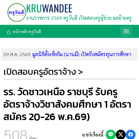
KRU
WANDEE
งานราชการ 2569 ครูวันดี เปิดสอบครูผู้ช่วย ผลย้ายครู
หน้าหลักครูวันดี
09 ส.ค. 2569
มูลนิธิตั้งเซ็กกิม (นานมี) เปิดรับสมัครทุนการศึกษา
2569 รวม 126 ทุน มูลค่า 860,000 บาท สมัครถึง 31 ส.ค. 69
09 ส.ค. 2569
กรมสรรพากร เปิดรับสมัครสอบแข่งขันบรรจุเข้ารับ
เปิดสอบครูอัตราจ้าง >
ราชการ 1,808 อัตรา (สมัคร 20 ส.ค.-18 ก.ย. 69)
08 ส.ค. 2569
ด่วน! ศธ. บูรณาการ 4 กระทรวง คลอด 9 มาตรการ
เร่งด่วน ยกระดับความปลอดภัยในสถานศึกษา สั่งเข้มตรวจค้นอาวุธ
รร. วัดชาวเหนือ ราชบุรี รับครู
ห้ามคนนอกเข้า และจัดทีมนักจิตวิทยาเยียวยาจิตใจ
อัตราจ้างวิชาสังคมศึกษา 1 อัตรา
08 ส.ค. 2569
ลิงก์ทำแบบทดสอบหลังเรียน อบรมออนไลน์ สพฐ.
โมดูล 2 (8 ส.ค. 69) รับเกียรติบัตร
สมัคร 20-26 พ.ค.69)
08 ส.ค. 2569
ลิงก์อบรมออนไลน์ สพฐ. โมดูลที่ 2 การกำหนด
มาตรฐานการศึกษาด้วย AI (8 ส.ค. 69)
508
07 ส.ค. 2569
ด่วนที่สุด! กสถ. สั่งรื้อบัญชีสอบท้องถิ่น 68 จัดลำดับ
แชร์เรื่องนี้
อ่าน