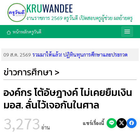
KRU
WANDEE
งานราชการ 2569 ครูวันดี เปิดสอบครูผู้ช่วย ผลย้ายครู
หน้าหลักครูวันดี
09 ส.ค. 2569
รวมมาให้แล้ว! ปฏิทินทุนการศึกษาและประกวด
แข่งขัน เดือนสิงหาคม 2569 รีบสมัครด่วน
09 ส.ค. 2569
คุรุสภาเตรียมมอบรางวัล “ครูถิรคุณ” เชิดชู 5 ครู
ข่าวการศึกษา >
และบุคลากร โรงเรียนเทพศิรินทร์ นนทบุรี
09 ส.ค. 2569
มูลนิธิตั้งเซ็กกิม (นานมี) เปิดรับสมัครทุนการศึกษา
2569 รวม 126 ทุน มูลค่า 860,000 บาท สมัครถึง 31 ส.ค. 69
องค์กร โต้อัษฎางค์ ไม่เคยยืมเงิน
09 ส.ค. 2569
กรมสรรพากร เปิดรับสมัครสอบแข่งขันบรรจุเข้ารับ
มอส. ลั่นไว้เจอกันในศาล
ราชการ 1,808 อัตรา (สมัคร 20 ส.ค.-18 ก.ย. 69)
08 ส.ค. 2569
ด่วน! ศธ. บูรณาการ 4 กระทรวง คลอด 9 มาตรการ
3,273
เร่งด่วน ยกระดับความปลอดภัยในสถานศึกษา สั่งเข้มตรวจค้นอาวุธ
แชร์เรื่องนี้
ห้ามคนนอกเข้า และจัดทีมนักจิตวิทยาเยียวยาจิตใจ
อ่าน
08 ส.ค. 2569
ลิงก์ทำแบบทดสอบหลังเรียน อบรมออนไลน์ สพฐ.