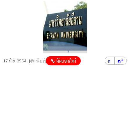
+
ก
พิมพ์
คัดลอกลิงก์
-
17 มิ.ย. 2554
ก