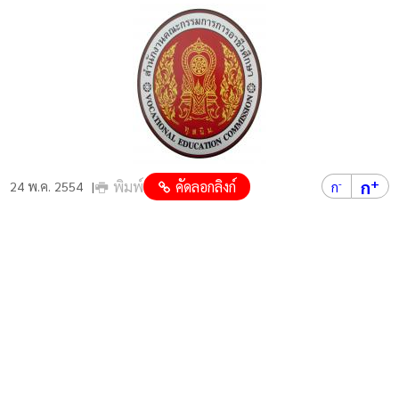
+
ก
พิมพ์
คัดลอกลิงก์
-
24 พ.ค. 2554
ก