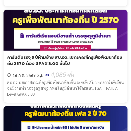
การันตีบรรจุ 5 ปีห้ามย้าย สป.อว. เปิดเกณฑ์ครูเพื่อพัฒนาท้อง
ถิ่น 2570 ต้อง GPAX 3.00 ขึ้นไป
4,085
2,8
16 ก.ค. 2569
ครั้ง
สป อว ประกาศเกณฑ์ครูเพื่อพัฒนาท้องถิ่น ระยะที่ 2 ปี 2570 การันตีเรียน
จบมีงานทำ บรรจุครู สพฐ กทม ในภูมิลำเนา ใช้คะแนน TGAT TPAT5 A
Level GPAX 3 00