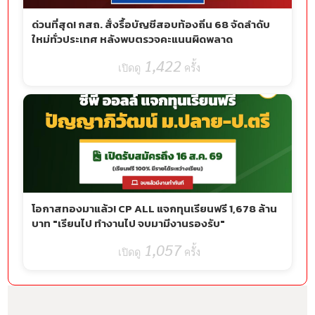
ด่วนที่สุด! กสถ. สั่งรื้อบัญชีสอบท้องถิ่น 68 จัดลำดับ
ใหม่ทั่วประเทศ หลังพบตรวจคะแนนผิดพลาด
1,422
ครั้ง
โอกาสทองมาแล้ว! CP ALL แจกทุนเรียนฟรี 1,678 ล้าน
บาท "เรียนไป ทำงานไป จบมามีงานรองรับ"
1,057
ครั้ง