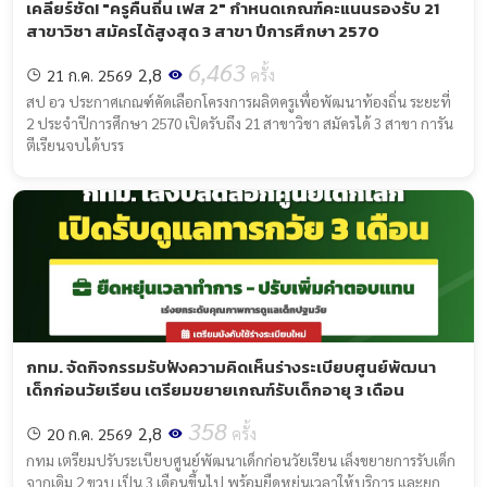
เคลียร์ชัด! "ครูคืนถิ่น เฟส 2" กำหนดเกณฑ์คะแนนรองรับ 21
สาขาวิชา สมัครได้สูงสุด 3 สาขา ปีการศึกษา 2570
6,463
2,8
21 ก.ค. 2569
ครั้ง
สป อว ประกาศเกณฑ์คัดเลือกโครงการผลิตครูเพื่อพัฒนาท้องถิ่น ระยะที่
2 ประจำปีการศึกษา 2570 เปิดรับถึง 21 สาขาวิชา สมัครได้ 3 สาขา การัน
ตีเรียนจบได้บรร
กทม. จัดกิจกรรมรับฟังความคิดเห็นร่างระเบียบศูนย์พัฒนา
เด็กก่อนวัยเรียน เตรียมขยายเกณฑ์รับเด็กอายุ 3 เดือน
358
2,8
20 ก.ค. 2569
ครั้ง
กทม เตรียมปรับระเบียบศูนย์พัฒนาเด็กก่อนวัยเรียน เล็งขยายการรับเด็ก
จากเดิม 2 ขวบ เป็น 3 เดือนขึ้นไป พร้อมยืดหยุ่นเวลาให้บริการ และยก