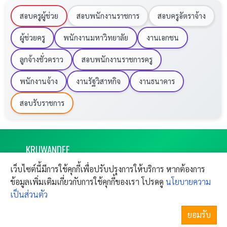
คุณสมบัติและหลักฐานการสมัครเบื้องต้น
สอบครูผู้ช่วย
สอบพนักงานราชการ
สอบครูอัตราจ้าง
มีสัญชาติไทย อายุไม่ต่ำกว่า 18 ปีบริบูรณ์ และไม่เป็น
ผู้ช่วยครู
พนักงานมหาวิทยาลัย
งานเอกชน
พระภิกษุหรือสามเณร
ลูกจ้างชั่วคราว
สอบพนักงานราชการครู
มีวุฒิการศึกษาและใบอนุญาตประกอบวิชาชีพตรงตามที่
กำหนดในแต่ละตำแหน่ง
พนักงานจ้าง
งานรัฐวิสาหกิจ
งานธนาคาร
รูปถ่าย 1 นิ้ว (ไม่เกิน 6 เดือน)
สอบรับราชการ
ต้นฉบับและสำเนาปริญญาบัตร / ใบระเบียนแสดงผล
การเรียน (Transcript)
สำเนาใบอนุญาตประกอบวิชาชีพ, สำเนาทะเบียนบ้าน
KRU
WANDEE
และบัตรประชาชน
งานราชการ 2569 ครูวันดี เปิดสอบครูผู้ช่วย
เว็บไซต์นี้มีการใช้คุกกี้เพื่อปรับปรุงการให้บริการ หากต้องการ
ใบรับรองแพทย์ (ออกให้ไม่เกิน 1 เดือน)
ผลย้ายครู
CONTACT
ข้อมูลเพิ่มเติมเกี่ยวกับการใช้คุกกี้ของเรา โปรดดู
นโยบายความ
Copyright © 2011-
2026
Kruwandee.com
SITEMAP
FAQ
All rights reserved.
เป็นส่วนตัว
ติดต่อฝากข่าวประชาสัมพันธ์
กำหนดการและวิธีการรับสมัคร
ข้อตกลงใช้งาน
แจ้งปัญหาการใช้งาน
ยอมรับ