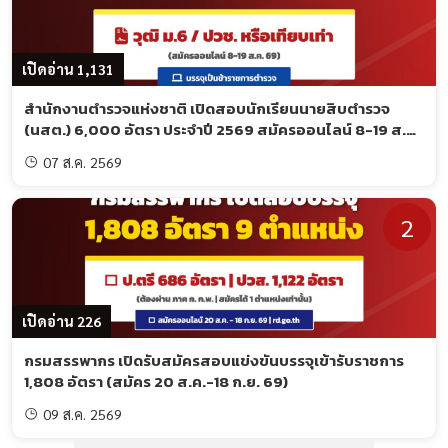
เจ้าพนักงานเภสัชกรรมปฏิบัติงาน
8
เปิดอ่าน 1,131
2. ตำแหน่งประเภทวิชาการ ระดับปฏิบัติการ (383
สำนักงานตำรวจแห่งชาติ เปิดสอบนักเรียนนายสิบตำรวจ
อัตรา)
(นสต.) 6,000 อัตรา ประจำปี 2569 สมัครออนไลน์ 8-19 ส.ค.
69
07 ส.ค. 2569
ชื่อตำแหน่ง
จำนวนอัตรา
พยาบาลวิชาชีพปฏิบัติการ
253
2
นายแพทย์ปฏิบัติการ
96
เภสัชกรปฏิบัติการ
9
เปิดอ่าน 226
นักฉุกเฉินการแพทย์ปฏิบัติการ
6
กรมสรรพากร เปิดรับสมัครสอบแข่งขันบรรจุเข้ารับราชการ
1,808 อัตรา (สมัคร 20 ส.ค.-18 ก.ย. 69)
นักรังสีการแพทย์ปฏิบัติการ
5
09 ส.ค. 2569