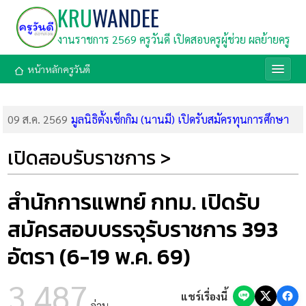
KRU
WANDEE
งานราชการ 2569 ครูวันดี เปิดสอบครูผู้ช่วย ผลย้ายครู
หน้าหลักครูวันดี
09 ส.ค. 2569
มูลนิธิตั้งเซ็กกิม (นานมี) เปิดรับสมัครทุนการศึกษา
2569 รวม 126 ทุน มูลค่า 860,000 บาท สมัครถึง 31 ส.ค. 69
09 ส.ค. 2569
กรมสรรพากร เปิดรับสมัครสอบแข่งขันบรรจุเข้ารับ
เปิดสอบรับราชการ >
ราชการ 1,808 อัตรา (สมัคร 20 ส.ค.-18 ก.ย. 69)
08 ส.ค. 2569
ด่วน! ศธ. บูรณาการ 4 กระทรวง คลอด 9 มาตรการ
เร่งด่วน ยกระดับความปลอดภัยในสถานศึกษา สั่งเข้มตรวจค้นอาวุธ
สำนักการแพทย์ กทม. เปิดรับ
ห้ามคนนอกเข้า และจัดทีมนักจิตวิทยาเยียวยาจิตใจ
สมัครสอบบรรจุรับราชการ 393
08 ส.ค. 2569
ลิงก์ทำแบบทดสอบหลังเรียน อบรมออนไลน์ สพฐ.
โมดูล 2 (8 ส.ค. 69) รับเกียรติบัตร
อัตรา (6-19 พ.ค. 69)
08 ส.ค. 2569
ลิงก์อบรมออนไลน์ สพฐ. โมดูลที่ 2 การกำหนด
มาตรฐานการศึกษาด้วย AI (8 ส.ค. 69)
3,487
07 ส.ค. 2569
ด่วนที่สุด! กสถ. สั่งรื้อบัญชีสอบท้องถิ่น 68 จัดลำดับ
แชร์เรื่องนี้
อ่าน