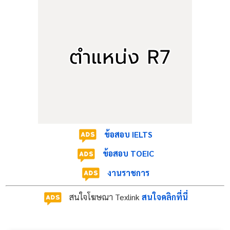
นักเทคนิคการแพทย์ปฏิบัติการ
5
ทันตแพทย์ปฏิบัติการ
4
นักวิชาการเวชสถิติปฏิบัติการ
2
นักวิทยาศาสตร์การแพทย์ปฏิบัติการ
2
อัตราเงินเดือนแรกบรรจุ
ข้อสอบ IELTS
ประเภททั่วไป:
เริ่มต้นที่ 11,380 - 15,320 บาท (ตาม
วุฒิการศึกษาตั้งแต่หลักสูตร 1 ปี ถึง ปวส.)
ข้อสอบ TOEIC
ประเภทวิชาการ:
เริ่มต้นที่ 18,150 - 28,780 บาท (ตาม
งานราชการ
วุฒิการศึกษาตั้งแต่ปริญญาตรี ถึงวุฒิบัตรแสดงความรู้
สนใจโฆษณา Texlink
สนใจคลิกที่นี่
ความชำนาญเฉพาะทาง)