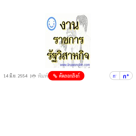
+
ก
พิมพ์
คัดลอกลิงก์
-
14 มิ.ย. 2554
ก