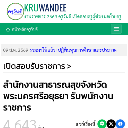
KRU
WANDEE
งานราชการ 2569 ครูวันดี เปิดสอบครูผู้ช่วย ผลย้ายครู
หน้าหลักครูวันดี
09 ส.ค. 2569
รวมมาให้แล้ว! ปฏิทินทุนการศึกษาและประกวด
แข่งขัน เดือนสิงหาคม 2569 รีบสมัครด่วน
09 ส.ค. 2569
คุรุสภาเตรียมมอบรางวัล “ครูถิรคุณ” เชิดชู 5 ครู
เปิดสอบรับราชการ >
และบุคลากร โรงเรียนเทพศิรินทร์ นนทบุรี
09 ส.ค. 2569
มูลนิธิตั้งเซ็กกิม (นานมี) เปิดรับสมัครทุนการศึกษา
2569 รวม 126 ทุน มูลค่า 860,000 บาท สมัครถึง 31 ส.ค. 69
สำนักงานสาธารณสุขจังหวัด
09 ส.ค. 2569
กรมสรรพากร เปิดรับสมัครสอบแข่งขันบรรจุเข้ารับ
พระนครศรีอยุธยา รับพนักงาน
ราชการ 1,808 อัตรา (สมัคร 20 ส.ค.-18 ก.ย. 69)
08 ส.ค. 2569
ด่วน! ศธ. บูรณาการ 4 กระทรวง คลอด 9 มาตรการ
ราชการ
เร่งด่วน ยกระดับความปลอดภัยในสถานศึกษา สั่งเข้มตรวจค้นอาวุธ
ห้ามคนนอกเข้า และจัดทีมนักจิตวิทยาเยียวยาจิตใจ
4,643
08 ส.ค. 2569
ลิงก์ทำแบบทดสอบหลังเรียน อบรมออนไลน์ สพฐ.
แชร์เรื่องนี้
อ่าน