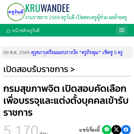
KRU
WANDEE
งานราชการ 2569 ครูวันดี เปิดสอบครูผู้ช่วย ผลย้ายครู
หน้าหลักครูวันดี
09 ส.ค. 2569
คุรุสภาเตรียมมอบรางวัล “ครูถิรคุณ” เชิดชู 5 ครู
และบุคลากร โรงเรียนเทพศิรินทร์ นนทบุรี
09 ส.ค. 2569
มูลนิธิตั้งเซ็กกิม (นานมี) เปิดรับสมัครทุนการศึกษา
เปิดสอบรับราชการ >
2569 รวม 126 ทุน มูลค่า 860,000 บาท สมัครถึง 31 ส.ค. 69
09 ส.ค. 2569
กรมสรรพากร เปิดรับสมัครสอบแข่งขันบรรจุเข้ารับ
ราชการ 1,808 อัตรา (สมัคร 20 ส.ค.-18 ก.ย. 69)
กรมสุขภาพจิต เปิดสอบคัดเลือก
08 ส.ค. 2569
ด่วน! ศธ. บูรณาการ 4 กระทรวง คลอด 9 มาตรการ
เพื่อบรรจุและแต่งตั้งบุคคลเข้ารับ
เร่งด่วน ยกระดับความปลอดภัยในสถานศึกษา สั่งเข้มตรวจค้นอาวุธ
ห้ามคนนอกเข้า และจัดทีมนักจิตวิทยาเยียวยาจิตใจ
ราชการ
08 ส.ค. 2569
ลิงก์ทำแบบทดสอบหลังเรียน อบรมออนไลน์ สพฐ.
โมดูล 2 (8 ส.ค. 69) รับเกียรติบัตร
5,170
08 ส.ค. 2569
ลิงก์อบรมออนไลน์ สพฐ. โมดูลที่ 2 การกำหนด
แชร์เรื่องนี้
อ่าน