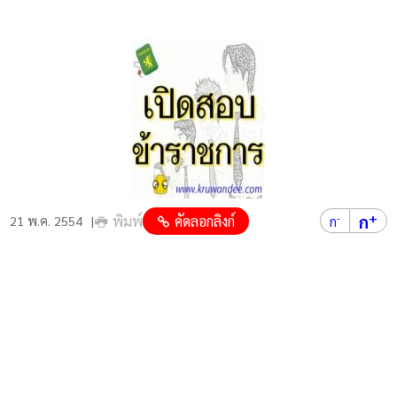
+
ก
พิมพ์
คัดลอกลิงก์
-
21 พ.ค. 2554
ก